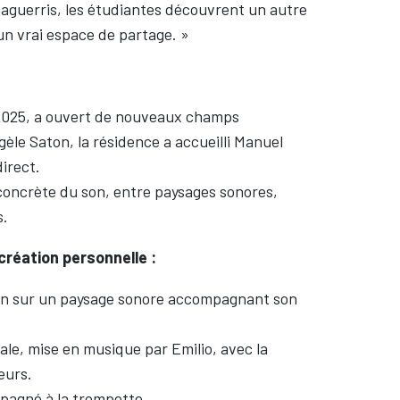
 aguerris, les étudiantes découvrent un autre
un vrai espace de partage. »
e
 2025, a ouvert de nouveaux champs
le Saton, la résidence a accueilli Manuel
direct.
concrète du son, entre paysages sonores,
s.
réation personnelle :
sin sur un paysage sonore accompagnant son
le, mise en musique par Emilio, avec la
œurs.
pagné à la trompette.