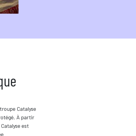
que
 troupe Catalyse
rotégé. À partir
 Catalyse est
ée