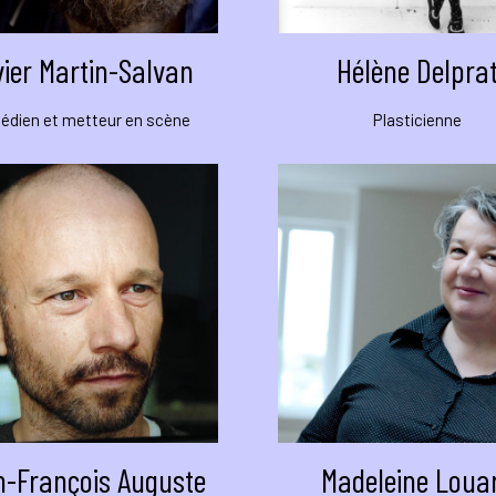
vier Martin-Salvan
Hélène Delpra
dien et metteur en scène
Plasticienne
-François Auguste
Madeleine Loua