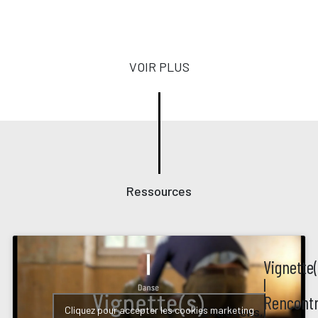
VOIR PLUS
Ressources
Vignette(
l
Rencont
Cliquez pour accepter les cookies marketing
Entretiens,