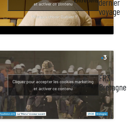
er
dernier
Entretiens
et activer ce contenu
ge
voyage
FR3
ig,
Cliquez pour accepter les cookies marketing
Bretagne
Reportages
i
et activer ce contenu
a