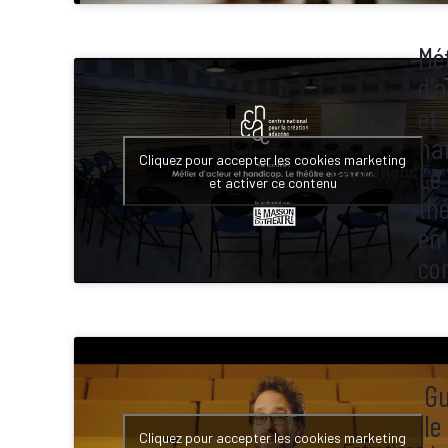
Mét
d'a
et
ha
Cliquez pour accepter les cookies marketing
Le
Captations
et activer ce contenu
th
en
co
Gu
le
Cliquez pour accepter les cookies marketing