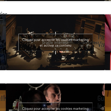
ier
cteur
ndicap.
Paro
Cliquez pour accepter les cookies marketing
Vives
Documentaires
et activer ce contenu
éâtre
mmun.
lliver,
Gulliv
le
Cliquez pour accepter les cookies marketing