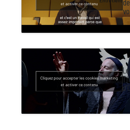
de
Entretiens
et activer ce contenu
vo
Le
Th
Cliquez pour accepter les cookies marketing
Documentaires
et activer ce contenu
d’