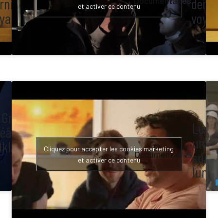
rnier
derni
Documentaires
et activer ce contenu
yage
voya
 Grand
Ludw
éâtre
un ro
Oklahama
Cliquez pour accepter les cookies marketing
sur l
Documentaires
et activer ce contenu
lune