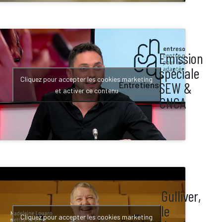
Emission
les
spéciale
Cliquez pour accepter les cookies marketing
SEW &
Entretiens
et activer ce contenu
CNCA
er,
Gulliver,
le
Cliquez pour accepter les cookies marketing