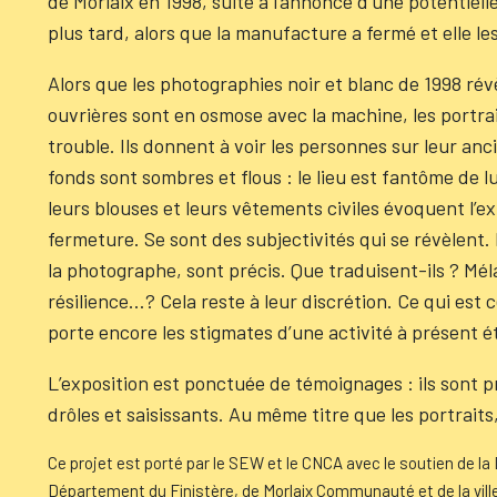
de Morlaix en 1998, suite à l’annonce d’une potentielle
plus tard, alors que la manufacture a fermé et elle l
Alors que les photographies noir et blanc de 1998 rév
ouvrières sont en osmose avec la machine, les portra
trouble. Ils donnent à voir les personnes sur leur anc
fonds sont sombres et flous : le lieu est fantôme de 
leurs blouses et leurs vêtements civiles évoquent l’ex
fermeture. Se sont des subjectivités qui se révèlent
la photographe, sont précis. Que traduisent-ils ? Mélan
résilience…? Cela reste à leur discrétion. Ce qui est ce
porte encore les stigmates d’une activité à présent é
L’exposition est ponctuée de témoignages : ils sont p
drôles et saisissants. Au même titre que les portraits,
Ce projet est porté par le SEW et le CNCA avec le soutien de l
Département du Finistère, de Morlaix Communauté et de la ville