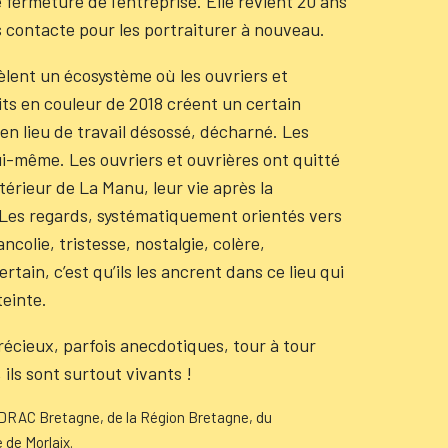
 fermeture de l’entreprise. Elle revient 20 ans
es contacte pour les portraiturer à nouveau.
èlent un écosystème où les ouvriers et
its en couleur de 2018 créent un certain
ien lieu de travail désossé, décharné. Les
lui-même. Les ouvriers et ouvrières ont quitté
térieur de La Manu, leur vie après la
. Les regards, systématiquement orientés vers
colie, tristesse, nostalgie, colère,
rtain, c’est qu’ils les ancrent dans ce lieu qui
teinte.
récieux, parfois anecdotiques, tour à tour
 ils sont surtout vivants !
a DRAC Bretagne, de la Région Bretagne, du
 de Morlaix.